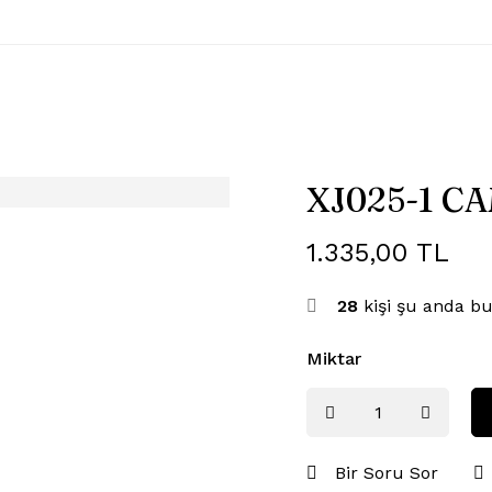
XJ025-1 C
1.335,00
TL
28
kişi şu anda bu
Miktar
Bir Soru Sor