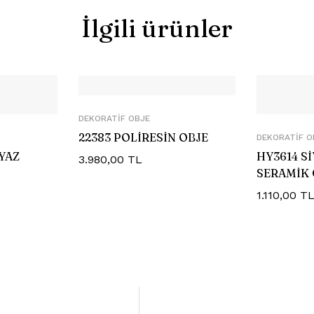
İlgili ürünler
DEKORATIF OBJE
22383 POLİRESİN OBJE
DEKORATIF O
YAZ
HY3614 S
3.980,00
TL
SERAMİK 
1.110,00
T