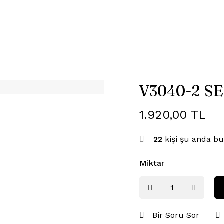
V3040-2 S
1.920,00
TL
22
kişi şu anda bu
Miktar
Bir Soru Sor