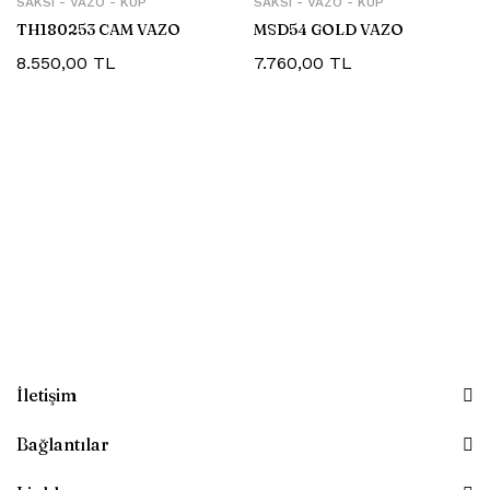
SAKSI - VAZO - KÜP
SAKSI - VAZO - KÜP
TH180253 CAM VAZO
MSD54 GOLD VAZO
8.550,00
TL
7.760,00
TL
İletişim
Bağlantılar