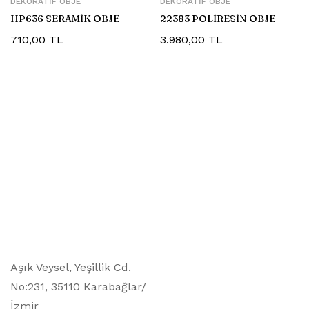
DEKORATIF OBJE
DEKORATIF OBJE
HP636 SERAMİK OBJE
22383 POLİRESİN OBJE
710,00
TL
3.980,00
TL
Aşık Veysel, Yeşillik Cd.
No:231, 35110 Karabağlar/
İzmir