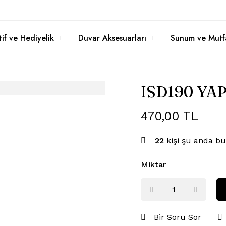
if ve Hediyelik
Duvar Aksesuarları
Sunum ve Mutf
ISD190 YA
470,00
TL
22
kişi şu anda bu
Miktar
Bir Soru Sor