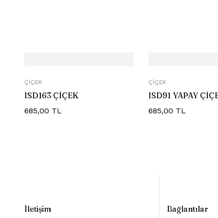
ÇIÇEK
ÇIÇEK
ISD163 ÇİÇEK
ISD91 YAPAY ÇİÇ
685,00
TL
685,00
TL
İletişim
Bağlantılar