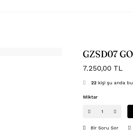
GZSD07 GO
7.250,00
TL
22
kişi şu anda bu
Miktar
Bir Soru Sor