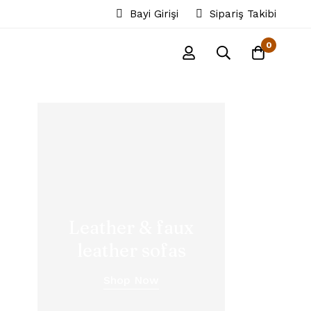
Bayi Girişi
Sipariş Takibi
0
Leather & faux
leather sofas
Shop Now